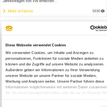
Jahreswagen von VW erhielten ...
Mehr erfahren
5030
Diese Webseite verwendet Cookies
Wir verwenden Cookies, um Inhalte und Anzeigen zu
personalisieren, Funktionen für soziale Medien anbieten zu
können und die Zugriffe auf unsere Website zu analysieren.
03.03.2017
"BEGEISTERT" Interessiert Sie wirklich meine
Außerdem geben wir Informationen zu Ihrer Verwendung
Meinung?
unserer Website an unsere Partner für soziale Medien,
Wieder ein perfektes Beispiel für "Eigentlich interessiert
Werbung und Analysen weiter. Unsere Partner führen diese
mich Deine Meinung nicht - Hauptsache, Du sagst
Informationen möglicherweise mit weiteren Daten zusammen
"BEGEISTERT", wenn Du befragt wirst" Da staunten wir nicht
die Sie ihnen bereitgestellt haben oder die sie im Rahmen Ihr
schlecht. Nach Aufstockung unseres Fuhrparks um einen
Nutzung der Dienste gesammelt haben.
Jahreswagen von VW erhielten ...
Einwilligungsauswahl