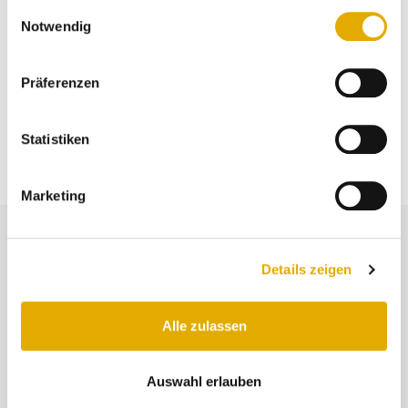
gesammelt haben.
Einwilligungsauswahl
Notwendig
Präferenzen
Statistiken
Marketing
Ihre Vorteile
Details zeigen
Für Ihr Unternehmen
Alle zulassen
Exakte und zeitnahe Erkennung von Fehl-
Entwicklungen. Umfangreiche und
Auswahl erlauben
aussagekräftige Informationen über Ihren