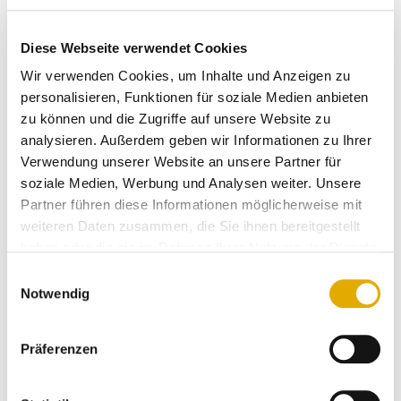
Brain8.Media -
ein Unternehmenszweig der
Diese Webseite verwendet Cookies
BRAIN8 GmbH
Burgerfeld 65
Wir verwenden Cookies, um Inhalte und Anzeigen zu
85570 Markt Schwaben
personalisieren, Funktionen für soziale Medien anbieten
zu können und die Zugriffe auf unsere Website zu
E-Mail: info@brain8.de
analysieren. Außerdem geben wir Informationen zu Ihrer
www.brain8.de
Verwendung unserer Website an unsere Partner für
soziale Medien, Werbung und Analysen weiter. Unsere
Partner führen diese Informationen möglicherweise mit
weiteren Daten zusammen, die Sie ihnen bereitgestellt
Bildnachweis
haben oder die sie im Rahmen Ihrer Nutzung der Dienste
Verwendete Bilder (IDs) von www.istockphoto.com:
gesammelt haben.
Einwilligungsauswahl
000062988815, 000075591985, 000055699670,
Notwendig
000051880134, 000080241175, 000004708387,
000072440537, 000083236743, 000050945094,
Präferenzen
000056975476, 000057152718, 000060588044,
000068483215, 1264382760