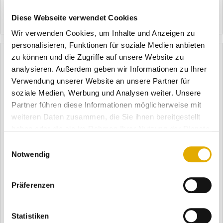
Werbung hervor. Die Weiterempfehlung durch K ...
Diese Webseite verwendet Cookies
Mehr erfahren
8224
Wir verwenden Cookies, um Inhalte und Anzeigen zu
personalisieren, Funktionen für soziale Medien anbieten
zu können und die Zugriffe auf unsere Website zu
analysieren. Außerdem geben wir Informationen zu Ihrer
Verwendung unserer Website an unsere Partner für
soziale Medien, Werbung und Analysen weiter. Unsere
Partner führen diese Informationen möglicherweise mit
weiteren Daten zusammen, die Sie ihnen bereitgestellt
haben oder die sie im Rahmen Ihrer Nutzung der Dienste
14.02.2024
gesammelt haben.
Die Macht der Weiterempfehlung: Wie Sie
Einwilligungsauswahl
Notwendig
Kundenloyalität und Umsatz steigern
In einer Zeit, in der Verbraucher täglich mit
Werbebotschaften überflutet werden, hebt sich die
Präferenzen
persönliche Empfehlung eines zufriedenen Kunden als eine
der vertrauenswürdigsten und effektivsten Formen der
Statistiken
Werbung hervor. Die Weiterempfehlung durch K ...