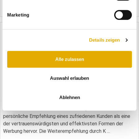
Mehr erfahren
8224
Marketing
Details zeigen
Alle zulassen
Auswahl erlauben
14.02.2024
Die Macht der Weiterempfehlung: Wie Sie
Kundenloyalität und Umsatz steigern
Ablehnen
In einer Zeit, in der Verbraucher täglich mit
Werbebotschaften überflutet werden, hebt sich die
persönliche Empfehlung eines zufriedenen Kunden als eine
der vertrauenswürdigsten und effektivsten Formen der
Werbung hervor. Die Weiterempfehlung durch K ...