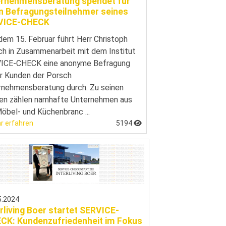
rnehmensberatung spendet für
n Befragungsteilnehmer seines
VICE-CHECK
dem 15. Februar führt Herr Christoph
h in Zusammenarbeit mit dem Institut
ICE-CHECK eine anonyme Befragung
r Kunden der Porsch
rnehmensberatung durch. Zu seinen
en zählen namhafte Unternehmen aus
öbel- und Küchenbranc ...
r erfahren
5194
5.2024
erliving Boer startet SERVICE-
CK: Kundenzufriedenheit im Fokus