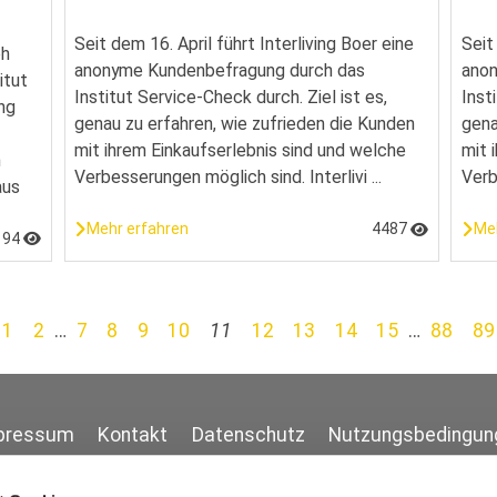
Seit dem 16. April führt Interliving Boer eine
Seit
ph
anonyme Kundenbefragung durch das
anon
itut
Institut Service-Check durch. Ziel ist es,
Inst
ng
genau zu erfahren, wie zufrieden die Kunden
gena
mit ihrem Einkaufserlebnis sind und welche
mit 
n
Verbesserungen möglich sind. Interlivi ...
Verb
aus
Mehr erfahren
4487
Me
194
1
2
…
7
8
9
10
11
12
13
14
15
…
88
89
pressum
Kontakt
Datenschutz
Nutzungsbedingun