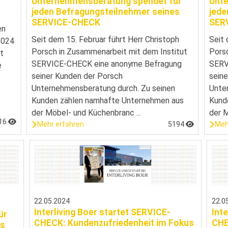
Unternehmensberatung spendet für
Unte
jeden Befragungsteilnehmer seines
jede
SERVICE-CHECK
SER
en
Seit dem 15. Februar führt Herr Christoph
Seit 
2024
Porsch in Zusammenarbeit mit dem Institut
Porsc
t
SERVICE-CHECK eine anonyme Befragung
SERV
e
seiner Kunden der Porsch
seine
Unternehmensberatung durch. Zu seinen
Unte
Kunden zählen namhafte Unternehmen aus
Kund
der Möbel- und Küchenbranc ...
der M
16
Mehr erfahren
5194
Meh
22.05.2024
22.0
Interliving Boer startet SERVICE-
Int
ür
CHECK: Kundenzufriedenheit im Fokus
CHE
es