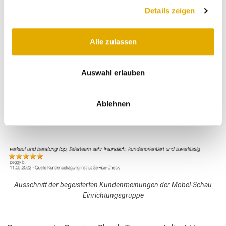
Diese Kundenorientierung und Begeisterung der
Details zeigen
Kunden von Möbel-Schau Einrichtungsgruppe
spiegeln sich auch in den Bewertungen der Kunden
Alle zulassen
wider. So auch bei folgenden Kommentaren:
Auswahl erlauben
Ablehnen
Ausschnitt der begeisterten Kundenbewertungen der Möbel-Schau
Einrichtungsgruppe
Ausschnitt der begeisterten Kundenmeinungen der Möbel-Schau
Einrichtungsgruppe