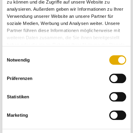
zu können und die Zugriffe auf unsere Website zu
pünktliche Lieferung und bietet sogar ein eigenes
analysieren. Außerdem geben wir Informationen zu Ihrer
Mietmobil.
Verwendung unserer Website an unsere Partner für
soziale Medien, Werbung und Analysen weiter. Unsere
Alles abgerundet durch die persönliche individuelle
Partner führen diese Informationen möglicherweise mit
Beratung eines Teams, das sich bei Möbel-Schau
weiteren Daten zusammen, die Sie ihnen bereitgestellt
selbst „Willkommen Daheim“ fühlt. Man ahnt schon,
haben oder die sie im Rahmen Ihrer Nutzung der Dienste
dass da in Zukunft noch ein drittes Service-Check
gesammelt haben.
Einwilligungsauswahl
Siegel anstehen könnte.
Notwendig
Die feierliche Auszeichnung und Übergabe des
Service-Check Siegels 2022 fand am Dienstag, 23.
Präferenzen
August in Offenburg statt. Die lokale Presse war vor
Ort sein.
Statistiken
Marketing
Kundenorientierung spiegelt sich in begeisterten
Kundenbewertungen