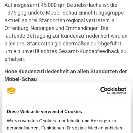
Auf insgesamt 45.000 qm Betriebsfläche ist die
1975 gegründete Möbel-Schau Einrichtungsgruppe
aktuell an drei Standorten regional vertreten: in
Offenburg, Norsingen und Emmendingen. Die
laufende Befragung zur Kundenzufriedenheit wird an
allen drei Standorten gleichermaßen durchgeführt,
um ein unverfälschtes Gesamt-Kundenfeedback zu
erhalten.
Hohe Kundenzufriedenheit an allen Standorten der
Möbel-Schau
Doch die Kundenbegeisterung sieht an den drei
Standorten nahezu identisch aus. Überzeugt die
Möbel-Schau Einrichtungsgruppe doch allerorts mit
Diese Webseite verwendet Cookies
ihren besonderen Serviceleistungen wie Bestpreis-
Wir verwenden Cookies, um Inhalte und Anzeigen zu
Garantie, Aufmaß und Beratung vor Ort, 3D-
personalisieren, Funktionen für soziale Medien anbieten
Computerplanung, individuelle Finanzierungsmodelle,