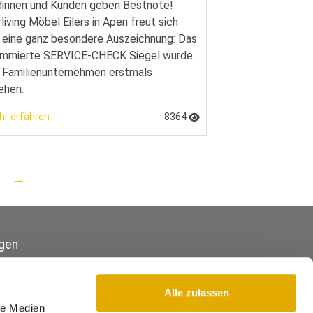
innen und Kunden geben Bestnote!
rliving Möbel Eilers in Apen freut sich
 eine ganz besondere Auszeichnung: Das
ommierte SERVICE-CHECK Siegel wurde
Familienunternehmen erstmals
iehen.
hr erfahren
8364
→
gen
Alle zulassen
le Medien