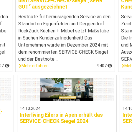
dem SERVICE-CHECK-Siegel „SEHR
CHEC
GUT“ ausgezeichnet
Kund
 den
Bestnote für herausragenden Service an den
Servi
f
Standorten Eggenfelden und Deggendorf
Zeich
äbe
RuckZuck Küchen + Möbel setzt Maßstäbe
Stan
in Sachen Kundenzufriedenheit! Das
Die I
mit
Unternehmen wurde im Dezember 2024 mit
und M
gel
dem renommierten SERVICE-CHECK Siegel
Ausz
und der Bestnote ...
SERVI
07
Mehr erfahren
9407
Meh
14.10.2024
14.1
E-
Interliving Eilers in Apen erhält das
Inte
SERVICE-CHECK Siegel 2024
SER