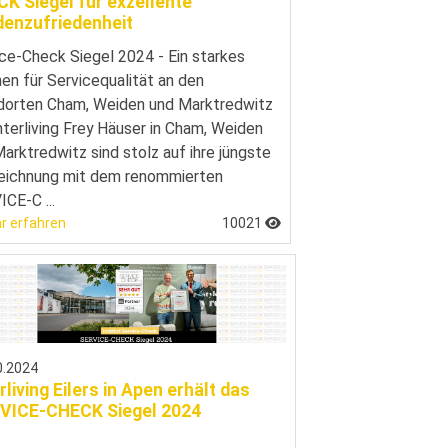
K Siegel für exzellente
enzufriedenheit
ce-Check Siegel 2024 - Ein starkes
en für Servicequalität an den
dorten Cham, Weiden und Marktredwitz
nterliving Frey Häuser in Cham, Weiden
arktredwitz sind stolz auf ihre jüngste
eichnung mit dem renommierten
CE-C ...
r erfahren
10021
0.2024
rliving Eilers in Apen erhält das
VICE-CHECK Siegel 2024