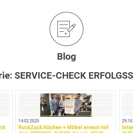
Blog
rie:
SERVICE-CHECK ERFOLGSS
14.02.2025
29.10
it
RuckZuck Küchen + Möbel erneut mit
Inte