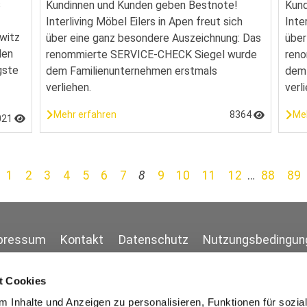
s
Kundinnen und Kunden geben Bestnote!
Kund
Interliving Möbel Eilers in Apen freut sich
Inte
witz
über eine ganz besondere Auszeichnung: Das
über
den
renommierte SERVICE-CHECK Siegel wurde
ren
gste
dem Familienunternehmen erstmals
dem 
verliehen.
verl
Mehr erfahren
8364
Me
021
1
2
3
4
5
6
7
8
9
10
11
12
…
88
89
pressum
Kontakt
Datenschutz
Nutzungsbedingun
t Cookies
 Inhalte und Anzeigen zu personalisieren, Funktionen für sozia