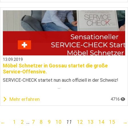
13.09.2019
Möbel Schnetzer in Gossau startet die große
Service-Offensive.
SERVICE-CHECK startet nun auch offiziell in der Schweiz!
...
Mehr erfahren
4716
←
1
2
…
7
8
9
10
11
12
13
14
15
→