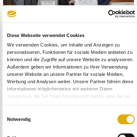
11.12.2019
Wettbewerbs-Vorteil: Ausgezeichneter Service!
Diese Webseite verwendet Cookies
Service-Offensive des Alliance-Verbandes nimmt 2019
deutlich an Fahrt auf In Zeiten in denen Produkte immer
Wir verwenden Cookies, um Inhalte und Anzeigen zu
vergleichbarer werden, spielt der Service eine immer
personalisieren, Funktionen für soziale Medien anbieten zu
wichtigere Rolle. Viele Alliance-Möbelhändler wissen das und
können und die Zugriffe auf unsere Website zu analysieren.
setzen diese besondere Ser ...
Außerdem geben wir Informationen zu Ihrer Verwendung
unserer Website an unsere Partner für soziale Medien,
Mehr erfahren
5700
Werbung und Analysen weiter. Unsere Partner führen diese
Informationen möglicherweise mit weiteren Daten
zusammen, die Sie ihnen bereitgestellt haben oder die sie
im Rahmen Ihrer Nutzung der Dienste gesammelt haben.
Einwilligungsauswahl
Notwendig