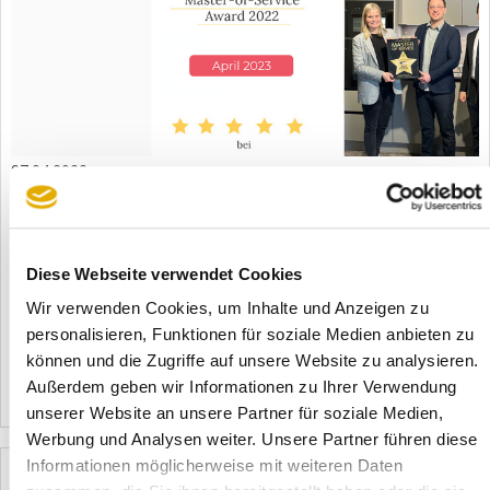
27.04.2023
"MASTER-OF-SERVICE"-AWARD – Möbel Melber
überzeugt mit hoher Weiterempfehlungs-Quote!
Mit einem Gesamtwert von 9,64 belegt Möbel Melber beim
Diese Webseite verwendet Cookies
diesjährigen Master-of-Service Award des Instituts Service-
Check in der Branche Möbelhandel, punktgleich mit einem
Wir verwenden Cookies, um Inhalte und Anzeigen zu
weiteren Möbelhändler, den zweiten Platz und wird für seine
personalisieren, Funktionen für soziale Medien anbieten zu
Weiterempfehlungs-Qu ...
können und die Zugriffe auf unsere Website zu analysieren.
Außerdem geben wir Informationen zu Ihrer Verwendung
Mehr erfahren
2466
unserer Website an unsere Partner für soziale Medien,
Werbung und Analysen weiter. Unsere Partner führen diese
Informationen möglicherweise mit weiteren Daten