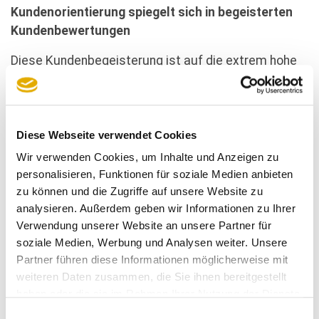
Kundenorientierung spiegelt sich in begeisterten
Kundenbewertungen
Diese Kundenbegeisterung ist auf die extrem hohe
Kundenorientierung jeder einzelnen
Mitarbeiter:in
von
Möbe Melber zurückzuführen. Dies spiegelt sich
auch in den begeisterten Kunden-Kommentaren
wider. Hier ein kleiner Auszug, der zeigt, wie ein
Diese Webseite verwendet Cookies
Maximum an Kundenorientierung dafür sorgt, dass
Wir verwenden Cookies, um Inhalte und Anzeigen zu
Kunden auch über Jahre dem Unternehmen treu
personalisieren, Funktionen für soziale Medien anbieten
bleiben und gerne weiterempfehlen:
zu können und die Zugriffe auf unsere Website zu
analysieren. Außerdem geben wir Informationen zu Ihrer
Verwendung unserer Website an unsere Partner für
soziale Medien, Werbung und Analysen weiter. Unsere
Partner führen diese Informationen möglicherweise mit
Ausschnitt der begeisterten Kundenbewertungen von Möbel Melber
weiteren Daten zusammen, die Sie ihnen bereitgestellt
in Fluorn-Winzeln
haben oder die sie im Rahmen Ihrer Nutzung der Dienste
gesammelt haben.
Einwilligungsauswahl