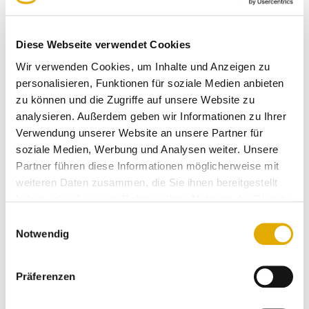
Wir bedanken uns bei Herrn Christoph Porsch und
natürlich bei allen Befragungs-Teilnehmern für diese
Diese Webseite verwendet Cookies
inspirierende Initiative. Durch die Teilnahme an der
Wir verwenden Cookies, um Inhalte und Anzeigen zu
anonymen Befragung haben Sie nicht nur zur
personalisieren, Funktionen für soziale Medien anbieten
Verbesserung der Logistikprozesse beigetragen,
zu können und die Zugriffe auf unsere Website zu
sondern auch einen wertvollen Beitrag zur
analysieren. Außerdem geben wir Informationen zu Ihrer
Unterstützung von Bedürftigen in Wuppertal
Verwendung unserer Website an unsere Partner für
geleistet.
soziale Medien, Werbung und Analysen weiter. Unsere
Partner führen diese Informationen möglicherweise mit
Christoph Porsch beweist es mit dieser tollen
weiteren Daten zusammen, die Sie ihnen bereitgestellt
Aktion:
haben oder die sie im Rahmen Ihrer Nutzung der Dienste
gesammelt haben.
“Zusammen können wir Großes bewegen – für die
Einwilligungsauswahl
Notwendig
Möbel- und Küchenbranche und für die
Gemeinschaft.”
Präferenzen
Die Zufriedenheit der Unternehmer spiegelt sich in
begeisterten Bewertungen