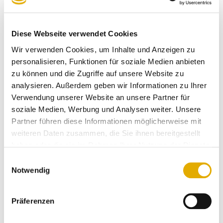
aktiv.
Die Kunden von Möbelstadt Sommerlad berichten
Diese Webseite verwendet Cookies
begeistert vom Einkaufserlebnis
Wir verwenden Cookies, um Inhalte und Anzeigen zu
personalisieren, Funktionen für soziale Medien anbieten
Über
750 Kunden
haben Möbelstadt Sommerlad in
zu können und die Zugriffe auf unsere Website zu
Gießen anonym bewertet und das Ergebnis der
analysieren. Außerdem geben wir Informationen zu Ihrer
Kundenzufriedenheit ist sensationell. Das Institut
Verwendung unserer Website an unsere Partner für
SERVICE-CHECK ermittelte dabei einen Spitzenwert
soziale Medien, Werbung und Analysen weiter. Unsere
mit der
Gesamt-Note 1,87.
Partner führen diese Informationen möglicherweise mit
weiteren Daten zusammen, die Sie ihnen bereitgestellt
Diese hohe Kundenbegeisterung und die
haben oder die sie im Rahmen Ihrer Nutzung der Dienste
Kundenorientierung der Mitarbeiter spiegelt sich
gesammelt haben.
Einwilligungsauswahl
auch in zahlreichen Bewertungen der Kunden wieder.
Notwendig
So auch bei folgenden Kommentaren:
Präferenzen