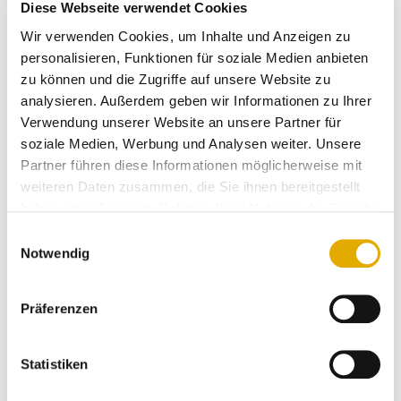
Diese Webseite verwendet Cookies
negativ oder abfällig über Kunden gegenüber Ihren
Wir verwenden Cookies, um Inhalte und Anzeigen zu
Mitarbeitern zu reden. Ich selber wurde zufällig
personalisieren, Funktionen für soziale Medien anbieten
Zeuge, wie eine Mitarbeiterin Ihren Abteilungsleiter
zu können und die Zugriffe auf unsere Website zu
um Hilfe bei einer reklamierenden Kundin bat und
analysieren. Außerdem geben wir Informationen zu Ihrer
dieser fragte: „Was will die dicke Trine denn?“. So
Verwendung unserer Website an unsere Partner für
etwas ist ein absolutes „NO GO!“. Mit einer solchen
soziale Medien, Werbung und Analysen weiter. Unsere
abfälligen Bemerkung, sicherlich unachtsam und
Partner führen diese Informationen möglicherweise mit
nicht böswillig geäußert, gibt diese Führungskraft
weiteren Daten zusammen, die Sie ihnen bereitgestellt
den Kommunikations-Stil über die Kunden
haben oder die sie im Rahmen Ihrer Nutzung der Dienste
untereinander vor.
gesammelt haben.
Einwilligungsauswahl
Notwendig
Wie kommunizieren Sie dieses sensible Thema an
Präferenzen
Ihre und mit Ihren Mitarbeitern?
TEAM-BESPRECHUNG MIT „UNSER KUNDE
Statistiken
SPRICHT…“