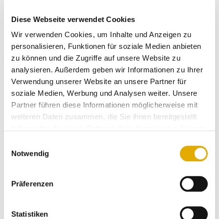
Auch Standard-Service ohne Höhepunkte und
Erlebnisse sorgen nicht für hohe Kundenloyalität. Der
Diese Webseite verwendet Cookies
heutige Kunde ist täglich mehr als 7000 Werbereizen
Wir verwenden Cookies, um Inhalte und Anzeigen zu
ausgesetzt. Stetig locken Angebote und besondere
personalisieren, Funktionen für soziale Medien anbieten
Gelegenheiten.
zu können und die Zugriffe auf unsere Website zu
analysieren. Außerdem geben wir Informationen zu Ihrer
Deshalb war noch nie die Bereitschaft deutscher
Verwendung unserer Website an unsere Partner für
Kunden den Anbieter zu wechseln größer.
soziale Medien, Werbung und Analysen weiter. Unsere
Partner führen diese Informationen möglicherweise mit
Da reicht es nicht mehr aus, einfach den Werbedruck
weiteren Daten zusammen, die Sie ihnen bereitgestellt
zu erhöhen. Es reicht noch nicht mal aus, zufriedene
haben oder die sie im Rahmen Ihrer Nutzung der Dienste
Kunden zu haben.
gesammelt haben.
Einwilligungsauswahl
Notwendig
Sie müssen sie begeistern durch exzellenten
Service.
Präferenzen
Überraschen Sie Ihren Kunden. Wecken Sie in ihnen
eine emotionale Bindung zu Ihrem Unternehmen. Wie
Ihnen das als Unternehmer gelingt, zeigt Ihnen unser
Statistiken