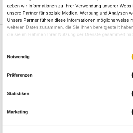
Institut Service-Check dur ...
geben wir Informationen zu Ihrer Verwendung unserer Websi
unsere Partner für soziale Medien, Werbung und Analysen we
Mehr erfahren
2670
Unsere Partner führen diese Informationen möglicherweise m
weiteren Daten zusammen, die Sie ihnen bereitgestellt habe
die sie im Rahmen Ihrer Nutzung der Dienste gesammelt ha
Einwilligungsauswahl
Notwendig
Präferenzen
03.01.2024
Möbel Beyhoff startet den SERVICE-CHECK!
Statistiken
Kundenorientierung in Bottrop
Möbel Beyhoff, ein traditionsreiches Möbelhaus in Bottrop
Marketing
mit einer 125-jährigen Geschichte, freut sich, die Einführung
des Service-Checks anzukündigen. Dieses innovative
Kundenfeedback-System wird in Zusammenarbeit mit dem