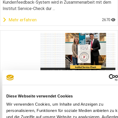
Kundenfeedback-System wird in Zusammenarbeit mit dem
Institut Service-Check dur ...
Mehr erfahren
2670
03.01.2024
Möbel Beyhoff startet den SERVICE-CHECK!
Kundenorientierung in Bottrop
Diese Webseite verwendet Cookies
Möbel Beyhoff, ein traditionsreiches Möbelhaus in Bottrop
mit einer 125-jährigen Geschichte, freut sich, die Einführung
Wir verwenden Cookies, um Inhalte und Anzeigen zu
des Service-Checks anzukündigen. Dieses innovative
personalisieren, Funktionen für soziale Medien anbieten zu 
Kundenfeedback-System wird in Zusammenarbeit mit dem
und die Zugriffe auf unsere Website zu analysieren. Außerd