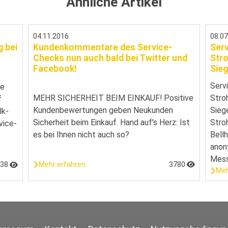
Ähnliche Artikel
04.11.2016
08.0
g bei
Kundenkommentare des Service-
Ser
Checks nun auch bald bei Twitter und
Stro
Facebook!
Sieg
Serv
re
MEHR SICHERHEIT BEIM EINKAUF! Positive
Stro
f
Kundenbewertungen geben Neukunden
Sieg
lk-
Sicherheit beim Einkauf. Hand auf's Herz: Ist
Stro
vice-
es bei Ihnen nicht auch so?
Bell
anon
Messu
Mehr erfahren
3780
938
Meh