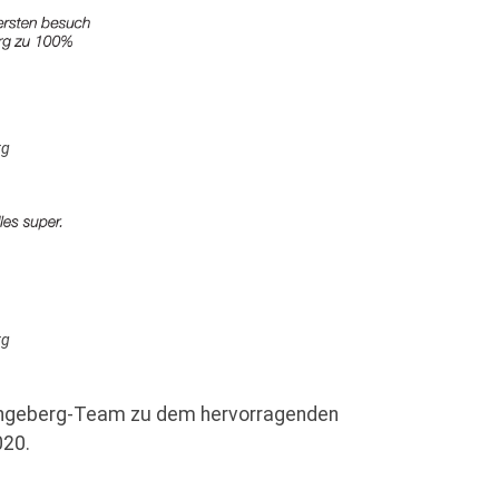
rg
rg
lingeberg-Team zu dem hervorragenden
020.