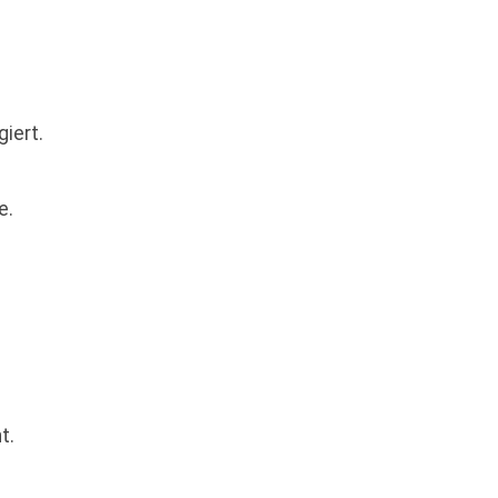
iert.
e.
t.