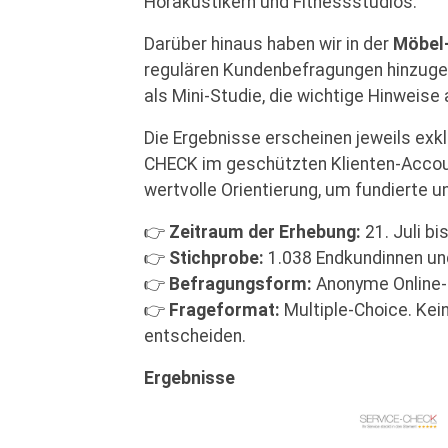
Hörakustikern und Fitnessstudios.
Darüber hinaus haben wir in der
Möbel-
regulären Kundenbefragungen hinzugef
als Mini-Studie, die wichtige Hinweise
Die Ergebnisse erscheinen jeweils exkl
CHECK im geschützten Klienten-Accoun
wertvolle Orientierung, um fundierte 
👉
Zeitraum der Erhebung:
21. Juli bi
👉
Stichprobe:
1.038 Endkundinnen un
👉
Befragungsform:
Anonyme Online
👉
Frageformat:
Multiple-Choice. Kei
entscheiden.
Ergebnisse