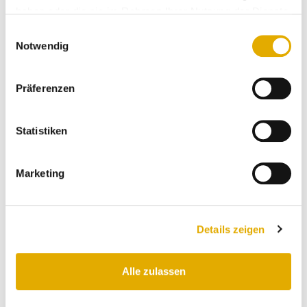
Diese Kundenorientierung und Begeisterung der
haben oder die sie im Rahmen Ihrer Nutzung der Dienste
Kunden von Interliving Frey spiegeln sich auch in den
gesammelt haben.
Einwilligungsauswahl
Bewertungen der Kunden wieder. So auch bei
Notwendig
folgenden Kommentaren:
Präferenzen
Statistiken
Marketing
Details zeigen
Ausschnitt der begeisterten Kundenbewertungen von Interliving Frey
Alle zulassen