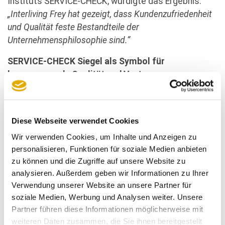
Instituts SERVICE-CHECK, würdigte das Ergebnis:
„Interliving Frey hat gezeigt, dass Kundenzufriedenheit
und Qualität feste Bestandteile der
Unternehmensphilosophie sind.“
SERVICE-CHECK Siegel als Symbol für
herausragende Qualität und Vertrauen
Das SERVICE-CHECK Siegel wird nur an Unternehmen
verliehen, die in der anonymen Kundenbefragung
Diese Webseite verwendet Cookies
überdurchschnittliche Bewertungen erzielen. Die
Auszeichnung ist ein Indikator für außergewöhnliche
Wir verwenden Cookies, um Inhalte und Anzeigen zu
Servicequalität und Kundenorientierung und hebt
personalisieren, Funktionen für soziale Medien anbieten
Interliving Frey als herausragendes Möbel- und
zu können und die Zugriffe auf unsere Website zu
analysieren. Außerdem geben wir Informationen zu Ihrer
Küchenhaus hervor.
Verwendung unserer Website an unsere Partner für
Kundenorientierung spiegelt sich in begeisterten
soziale Medien, Werbung und Analysen weiter. Unsere
Kundenbewertungen
Partner führen diese Informationen möglicherweise mit
weiteren Daten zusammen, die Sie ihnen bereitgestellt