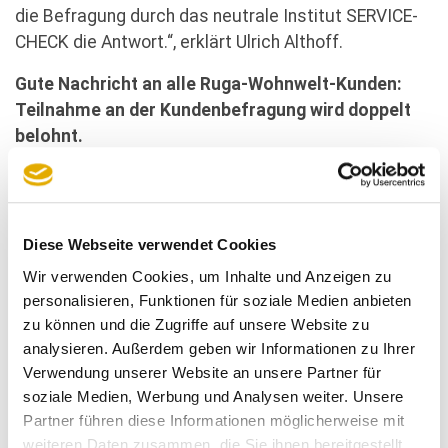
die Befragung durch das neutrale Institut SERVICE-
CHECK die Antwort.“, erklärt Ulrich Althoff.
Gute Nachricht an alle Ruga-Wohnwelt-Kunden:
Teilnahme an der Kundenbefragung wird doppelt
belohnt.
Die Kunden der Ruga-Wohnwelt werden gleich
doppelt belohnt, denn sie erhalten in Zukunft nicht
nur den optimalen Service, sondern werden für ihr
Diese Webseite verwendet Cookies
ehrliches Feedback mit einem Einkaufs-Gutschein
Wir verwenden Cookies, um Inhalte und Anzeigen zu
belohnt. Um für die Kunden der Ruga Wohnwelt die
personalisieren, Funktionen für soziale Medien anbieten
Mitteilung Ihrer Einkaufs-Erfahrungen möglichst
zu können und die Zugriffe auf unsere Website zu
einfach zu gestalten, bietet sich ihnen die
analysieren. Außerdem geben wir Informationen zu Ihrer
Möglichkeit sowohl online, als auch offline, an der
Verwendung unserer Website an unsere Partner für
Befragung teilzunehmen.
soziale Medien, Werbung und Analysen weiter. Unsere
Partner führen diese Informationen möglicherweise mit
Anonymität sorgt für ehrliches und konstruktives
weiteren Daten zusammen, die Sie ihnen bereitgestellt