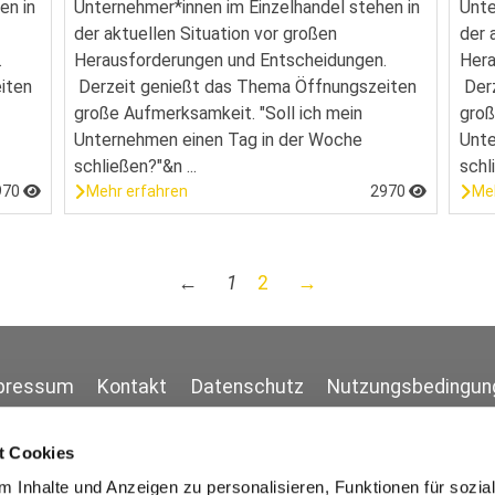
en in
Unternehmer*innen im Einzelhandel stehen in
Unte
der aktuellen Situation vor großen
der 
.
Herausforderungen und Entscheidungen.
Hera
iten
Derzeit genießt das Thema Öffnungszeiten
Derz
große Aufmerksamkeit. "Soll ich mein
groß
Unternehmen einen Tag in der Woche
Unte
schließen?"&n ...
schl
970
Mehr erfahren
2970
Me
←
1
2
→
pressum
Kontakt
Datenschutz
Nutzungsbedingun
t Cookies
 Inhalte und Anzeigen zu personalisieren, Funktionen für sozia