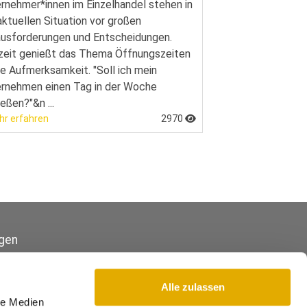
rnehmer*innen im Einzelhandel stehen in
aktuellen Situation vor großen
usforderungen und Entscheidungen.
eit genießt das Thema Öffnungszeiten
e Aufmerksamkeit. "Soll ich mein
rnehmen einen Tag in der Woche
ießen?"&n ...
hr erfahren
2970
gen
Alle zulassen
le Medien