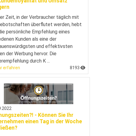
Kundenloyalität und Umsatz
gern
ner Zeit, in der Verbraucher täglich mit
ebotschaften überflutet werden, hebt
die persönliche Empfehlung eines
edenen Kunden als eine der
auenswürdigsten und effektivsten
n der Werbung hervor. Die
rempfehlung durch K ...
r erfahren
8193
9.2022
nungszeiten?! - Können Sie Ihr
ernehmen einen Tag in der Woche
ließen?