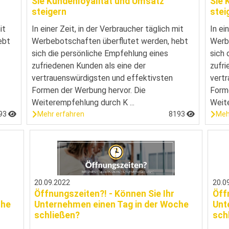
Sie Kundenloyalität und Umsatz
Sie 
steigern
stei
it
In einer Zeit, in der Verbraucher täglich mit
In ei
ebt
Werbebotschaften überflutet werden, hebt
Werb
sich die persönliche Empfehlung eines
sich 
zufriedenen Kunden als eine der
zufri
vertrauenswürdigsten und effektivsten
vertr
Formen der Werbung hervor. Die
Forme
Weiterempfehlung durch K ...
Weite
93
Mehr erfahren
8193
Meh
20.09.2022
20.0
Öffnungszeiten?! - Können Sie Ihr
Öff
che
Unternehmen einen Tag in der Woche
Unt
schließen?
sch