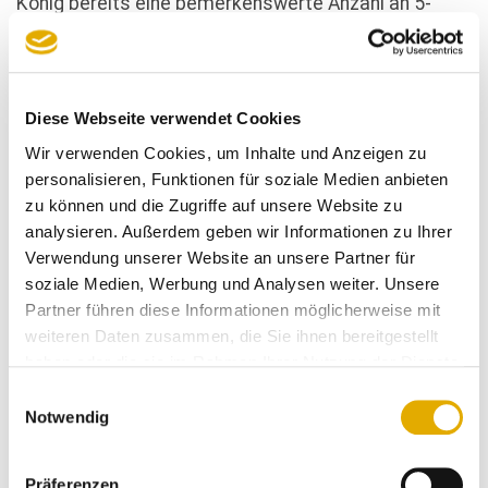
König bereits eine bemerkenswerte Anzahl an 5-
Sterne-Bewertungen erzielen.
Pablo C. Gräfrath, Leiter des SERVICE-CHECK
Instituts, betont:
„Möbel König zeigt eindrucksvoll,
Diese Webseite verwendet Cookies
wie konsequent Kundennähe und Servicequalität
Wir verwenden Cookies, um Inhalte und Anzeigen zu
gelebt werden. Die vielen sehr guten Bewertungen
personalisieren, Funktionen für soziale Medien anbieten
sind ein klares Zeichen für Vertrauen, Kompetenz und
zu können und die Zugriffe auf unsere Website zu
Verlässlichkeit.“
analysieren. Außerdem geben wir Informationen zu Ihrer
Verwendung unserer Website an unsere Partner für
Auch das Unternehmen selbst sieht die
soziale Medien, Werbung und Analysen weiter. Unsere
Auszeichnung als starke Bestätigung:
Partner führen diese Informationen möglicherweise mit
Kathrin König, Geschäftsführung Möbel König
weiteren Daten zusammen, die Sie ihnen bereitgestellt
Attendorn:
„Unsere Kundinnen und Kunden geben
haben oder die sie im Rahmen Ihrer Nutzung der Dienste
uns mit ihren Bewertungen ein ehrliches Spiegelbild
gesammelt haben.
Einwilligungsauswahl
unserer Arbeit – und genau deshalb bedeutet uns
Notwendig
diese Auszeichnung so viel. Die Bestnote bestätigt
unser Team und motiviert uns gleichzeitig, jeden Tag
Präferenzen