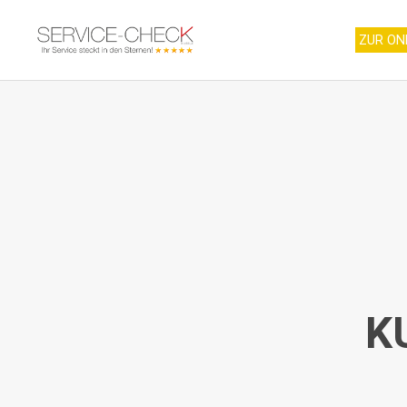
ZUR ON
K