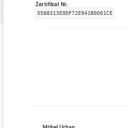
Zertifikat Nr.
5588313E0DF72E941B0001CE
Möbel Urban