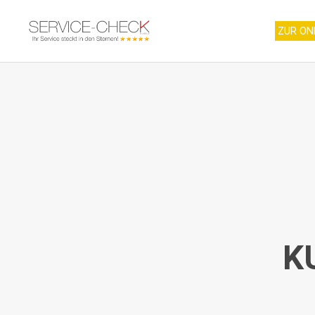
ZUR ON
K