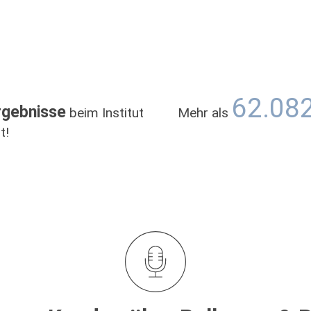
62.08
rgebnisse
beim Institut
Mehr als
t!