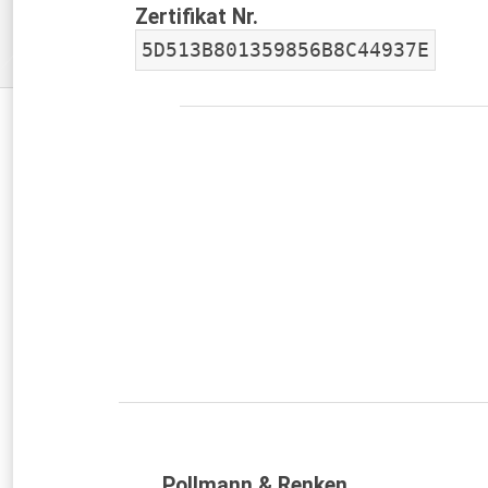
Zertifikat Nr.
5D513B801359856B8C44937E
Pollmann & Renken