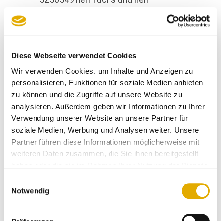
5256549 herr fuchs und herr
hoffmann ausgezeichneter aufbau
geleistet.
Anonymer Kunde
Diese Webseite verwendet Cookies
12.05.2023
Wir verwenden Cookies, um Inhalte und Anzeigen zu
personalisieren, Funktionen für soziale Medien anbieten
atmosphäre im haus und
zu können und die Zugriffe auf unsere Website zu
freundlichkeit des personals
analysieren. Außerdem geben wir Informationen zu Ihrer
Verwendung unserer Website an unsere Partner für
soziale Medien, Werbung und Analysen weiter. Unsere
Anonymer Kunde
12.05.2023
Partner führen diese Informationen möglicherweise mit
weiteren Daten zusammen, die Sie ihnen bereitgestellt
haben oder die sie im Rahmen Ihrer Nutzung der Dienste
die guten öffnungszeiten, wir
gesammelt haben.
Einwilligungsauswahl
empfanden es nie überfüllt, die
Notwendig
kompetenten berater und das
keiner zu aufdringlich war. leider
konnten wir das restaurant nie