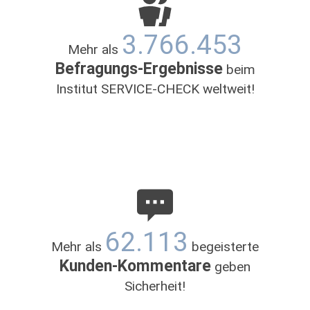
Donnerstag
10:00 - 19:00
3.766.453
Freitag
10:00 - 19:00
Mehr als
Samstag
10:00 - 18:00
Befragungs-Ergebnisse
beim
Institut SERVICE-CHECK weltweit!
62.113
Mehr als
begeisterte
Kunden-Kommentare
geben
Sicherheit!