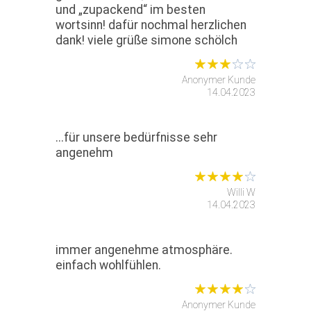
und „zupackend“ im besten
wortsinn! dafür nochmal herzlichen
dank! viele grüße simone schölch
Anonymer Kunde
14.04.2023
...für unsere bedürfnisse sehr
angenehm
Willi W
14.04.2023
immer angenehme atmosphäre.
einfach wohlfühlen.
Anonymer Kunde