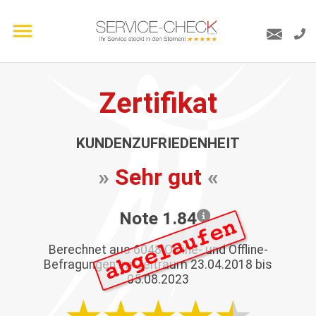
Zertifikat
KUNDENZUFRIEDENHEIT
»
Sehr gut
«
Note 1.84
Berechnet aus
6048
Online- und Offline-
Befragungen im Zeitraum 23.04.2018 bis
05.08.2023