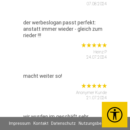
07.08.2024
der werbeslogan passt perfekt:
anstatt immer wieder - gleich zum
rieder !!!
Heinz P
24.07.2024
macht weiter so!
Anonymer Kunde
21.07.2024
wir wurden im geschäft sehr
freundlich empfangen, die beratung
Impressum
Kontakt
Datenschutz
Nutzungsbedingungen
war sehr persönlich und kompetent,