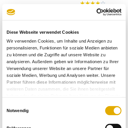
Anonymer Kunde
14.02.2026
Diese Webseite verwendet Cookies
das frau rieder immer noch im laden
beratend anwesend ist! und man
Wir verwenden Cookies, um Inhalte und Anzeigen zu
kann auch noch ein schwätzchen
personalisieren, Funktionen für soziale Medien anbieten
halten!!!!!
zu können und die Zugriffe auf unsere Website zu
analysieren. Außerdem geben wir Informationen zu Ihrer
Verwendung unserer Website an unsere Partner für
Klaus und Bärbel Purainer
14.02.2026
soziale Medien, Werbung und Analysen weiter. Unsere
Partner führen diese Informationen möglicherweise mit
weiteren Daten zusammen, die Sie ihnen bereitgestellt
vollkommen zufrieden. gesamte
haben oder die sie im Rahmen Ihrer Nutzung der Dienste
abwicklung vom ersten „nur mal
gesammelt haben.
Einwilligungsauswahl
schauen“ über termin zur planung
Notwendig
bis zur fertigstellung - wirklich
weiter zu empfehlen!