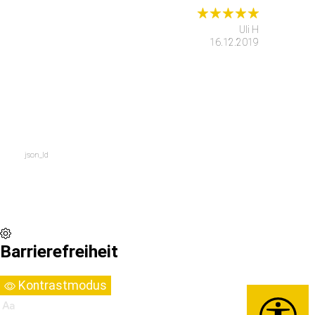
Uli H
16.12.2019
json_ld
Barrierefreiheit
Kontrastmodus