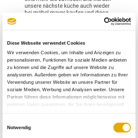
unsere nächste küche auch wieder
bei möbel mayer kaufen und diese
bei frau feneberg planen lassen. es
hat alles reibungslos geklappt.
Diese Webseite verwendet Cookies
Jessica T
17.04.2024
Wir verwenden Cookies, um Inhalte und Anzeigen zu
personalisieren, Funktionen für soziale Medien anbieten
zu können und die Zugriffe auf unsere Website zu
top küchenberater, sehr guter
analysieren. Außerdem geben wir Informationen zu Ihrer
service aufmass zu nehmen, super
Verwendung unserer Website an unsere Partner für
terminabsprache, ein sehr
qualifiziertes und freundliches
soziale Medien, Werbung und Analysen weiter. Unsere
montage-team.
Partner führen diese Informationen möglicherweise mit
weiteren Daten zusammen, die Sie ihnen bereitgestellt
haben oder die sie im Rahmen Ihrer Nutzung der Dienste
Anonymer Kunde
gesammelt haben.
14.11.2023
Einwilligungsauswahl
Notwendig