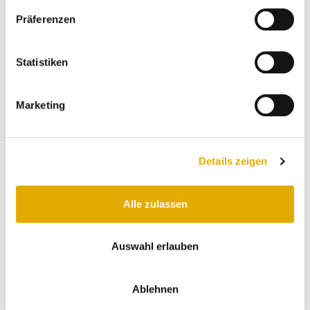
unsere neue küche war vom
beratung bis installation ein sehr
Präferenzen
positive erfahrung. und das resultat
ist super!
Statistiken
Anonymer Kunde
03.08.2023
Marketing
freundliche und kompetente
beratung, die auf sonderwünsche
Details zeigen
eingeht. küchenmontage innerhalb
eines halben tages ohne
Alle zulassen
beanstandungen.
Auswahl erlauben
Melanie K
04.07.2023
Ablehnen
freundliches familienunternehmen,