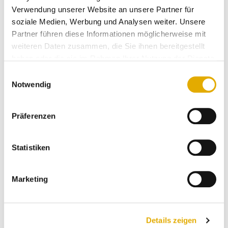
Verwendung unserer Website an unsere Partner für
soziale Medien, Werbung und Analysen weiter. Unsere
wir waren das 1. mal bei farr
Partner führen diese Informationen möglicherweise mit
wohnwelten und waren begeistert.
weiteren Daten zusammen, die Sie ihnen bereitgestellt
sehr kompetente beratung, planung,
haben oder die sie im Rahmen Ihrer Nutzung der Dienste
entgegenkommen. wir kommen
gesammelt haben.
Einwilligungsauswahl
sicher sehr schnell wieder. kein
Notwendig
vergleich zu den großen
massenmöbelhäusern.
Präferenzen
Stephanie S
15.03.2026
Statistiken
lokales möbelhaus mit großer
Marketing
auswahl und guten preisen. sehr
freundliches personal und gute
beratung.
Details zeigen