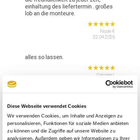
einhaltung des liefertermin . großes
lob an die monteure.
Nicole K
22.04.2026
alles so lassen.
Gabriele L
01.04.2026
die sehr freundliche und
Diese Webseite verwendet Cookies
kompetente beratung durch frau
schröder.
Wir verwenden Cookies, um Inhalte und Anzeigen zu
personalisieren, Funktionen für soziale Medien anbieten
zu können und die Zugriffe auf unsere Website zu
Hans-Peter D
analysieren. Außerdem geben wir Informationen zu Ihrer
20.03.2026