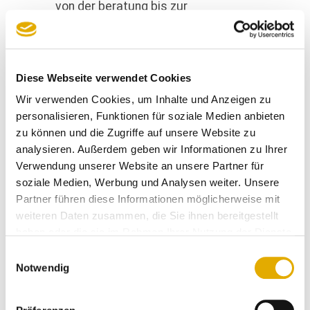
von der beratung bis zur
auslieferung alles bestens, wir
können sie uneingeschränkt
empfehlen. vielen dank, wir sind
begeistert vom neuen sofa.
Diese Webseite verwendet Cookies
Wir verwenden Cookies, um Inhalte und Anzeigen zu
Anonymer Kunde
personalisieren, Funktionen für soziale Medien anbieten
07.11.2025
zu können und die Zugriffe auf unsere Website zu
analysieren. Außerdem geben wir Informationen zu Ihrer
besonders hat mir die
Verwendung unserer Website an unsere Partner für
professionalität bei der planung und
soziale Medien, Werbung und Analysen weiter. Unsere
die umsetzung gefallen. sowohl herr
Partner führen diese Informationen möglicherweise mit
schüle als auch die mitarbeiter,
weiteren Daten zusammen, die Sie ihnen bereitgestellt
welche die küche aufgestellt haben,
haben oder die sie im Rahmen Ihrer Nutzung der Dienste
waren nicht nur super freundlich
gesammelt haben.
Einwilligungsauswahl
sondern absolut kundenorientiert
Notwendig
und handwerklich sensationell