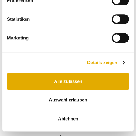
Präferenzen
Frauke S
24.10.2025
Statistiken
es hat alles rundherum gepasst:
beratung; lieferung und montage
Marketing
fristgerecht; freundlichkeit und
kompetenz - was will man mehr?!?
Details zeigen
Jutta S
17.10.2025
Alle zulassen
sehr übersichtlich und sauber. gute
beratung.
Auswahl erlauben
Anonymer Kunde
15.10.2025
Ablehnen