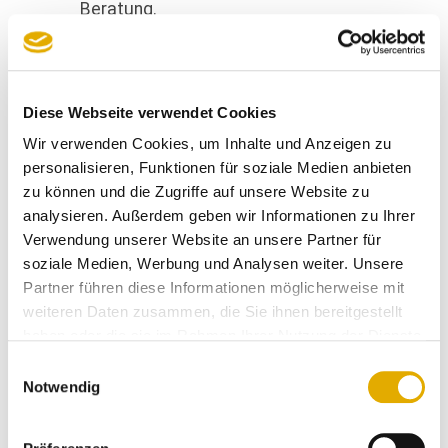
Beratung.
Anonymer Kunde
12.04.2026
Diese Webseite verwendet Cookies
Wir verwenden Cookies, um Inhalte und Anzeigen zu
Das man uns in den Laden
personalisieren, Funktionen für soziale Medien anbieten
reingelassen hat, obwohl montags
zu können und die Zugriffe auf unsere Website zu
normalerweise geschlossen ist. Den
überaus freundlichen Empfehlung
analysieren. Außerdem geben wir Informationen zu Ihrer
und die gute Bewirtung und dann
Verwendung unserer Website an unsere Partner für
noch die überaus nette und
soziale Medien, Werbung und Analysen weiter. Unsere
freundliche Beratung!!!
Partner führen diese Informationen möglicherweise mit
weiteren Daten zusammen, die Sie ihnen bereitgestellt
haben oder die sie im Rahmen Ihrer Nutzung der Dienste
Hermann-Josef Z
07.04.2026
gesammelt haben.
Einwilligungsauswahl
Notwendig
Sehr gute Beratung und
Service.Immer wieder gerne