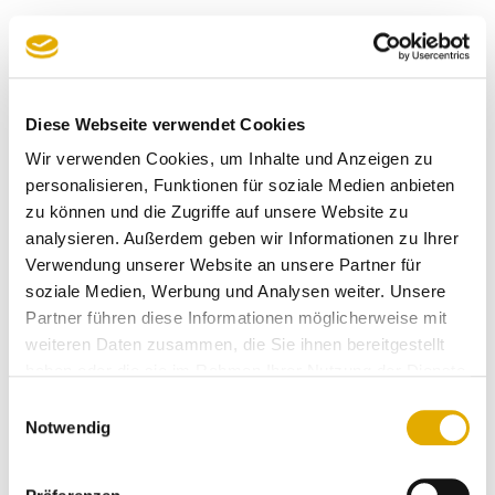
wir haben bei möbel-hüsch unsere
gesamte neue einrichtung gekauft.
wir sind sehr, sehr zufrieden mit
dem ganzen service und werden
Diese Webseite verwendet Cookies
möbel-hüsch weiter empfehlen.
Wir verwenden Cookies, um Inhalte und Anzeigen zu
personalisieren, Funktionen für soziale Medien anbieten
Anonymer Kunde
zu können und die Zugriffe auf unsere Website zu
17.07.2026
analysieren. Außerdem geben wir Informationen zu Ihrer
Verwendung unserer Website an unsere Partner für
soziale Medien, Werbung und Analysen weiter. Unsere
sehr schönes, kleines möbelhaus.
Partner führen diese Informationen möglicherweise mit
tolle, kompetente mitarbeiter.
weiteren Daten zusammen, die Sie ihnen bereitgestellt
liefertermine wurden eingehalten.
haben oder die sie im Rahmen Ihrer Nutzung der Dienste
montage sehr professionell. auf
gesammelt haben.
kleinere reklamationen wurde
Einwilligungsauswahl
umgehend reagiert und die
Notwendig
beanstandungen zeitnah behoben.