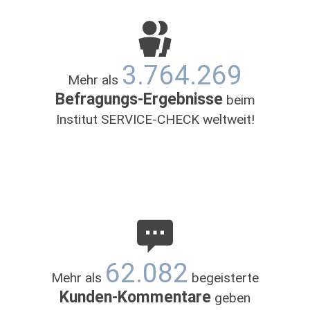
Mittwoch
10:00 - 19:00
Donnerstag
10:00 - 19:00
Freitag
10:00 - 19:00
3.764.269
Mehr als
Samstag
09:00 - 18:00
Befragungs-Ergebnisse
beim
Institut SERVICE-CHECK weltweit!
62.082
Mehr als
begeisterte
Kunden-Kommentare
geben