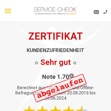
ZERTIFIKAT
KUNDENZUFRIEDENHEIT
»
Sehr gut
«
Note 1.70
Berechnet aus
1810
Online- und Offline-
Befragungen im Zeitraum 20.08.2016 bis
26.06.2024