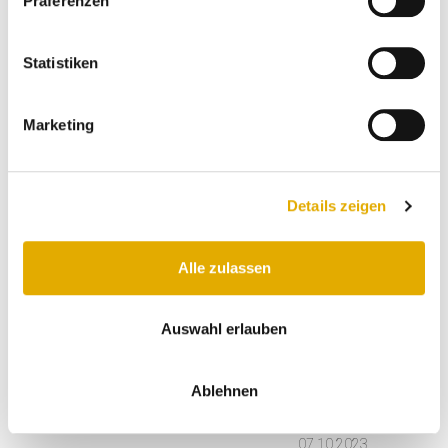
wurde kommuniziert.
Präferenzen
Anonymer Kunde
Statistiken
29.10.2023
Marketing
ausstellungsräume sind ingesamt
sehr kundenfreundlich , alles macht
einen guten eidruck.
Details zeigen
Ritter H
18.10.2023
Alle zulassen
am besten finde ich die sehr
Auswahl erlauben
freundliche und kompetente
beratung der mitarbeiterinnen.
Ablehnen
Anonymer Kunde
07.10.2023