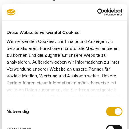
Anonymer Kunde
20.11.2023
Diese Webseite verwendet Cookies
wir sind rundum zufrieden von der
Wir verwenden Cookies, um Inhalte und Anzeigen zu
kaufberatung bis hin zu lieferung
personalisieren, Funktionen für soziale Medien anbieten
und aufbau.
zu können und die Zugriffe auf unsere Website zu
analysieren. Außerdem geben wir Informationen zu Ihrer
Anonymer Kunde
Verwendung unserer Website an unsere Partner für
09.11.2023
soziale Medien, Werbung und Analysen weiter. Unsere
Partner führen diese Informationen möglicherweise mit
weiteren Daten zusammen, die Sie ihnen bereitgestellt
ich schätze an möbel graf seit
haben oder die sie im Rahmen Ihrer Nutzung der Dienste
langem die qualität der waren, der
gesammelt haben.
beratung und den service. es gab
Einwilligungsauswahl
bisher keine langen lieferzeiten und
Notwendig
vereinbarte lieferzeiten wurden
eingehalten bzw. bei abweichungen