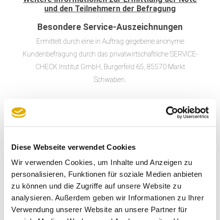
und den Teilnehmern der Befragung
Besondere Service-Auszeichnungen
Ermittelt durch eine in Auftrag gegebene anonyme
Kundenbefragung durch das privatwirtschaftliche SERVICE-
CHECK Institut GmbH, Burgerfeld 65, 85570 Markt
Schwaben.
Mehr
Möbel Wolf - Oranienburg
Möbel 
Diese Webseite verwendet Cookies
Sachsenhausener Str. 24A
Wandli
Wir verwenden Cookies, um Inhalte und Anzeigen zu
16515 Oranienburg
16321
personalisieren, Funktionen für soziale Medien anbieten
Kontakt
Konta
zu können und die Zugriffe auf unsere Website zu
analysieren. Außerdem geben wir Informationen zu Ihrer
Telefon:
+49(0) 3301 / 537333
Telefo
Verwendung unserer Website an unsere Partner für