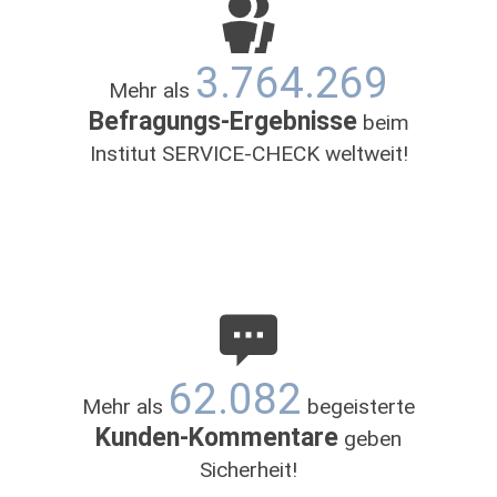
18:00
09:00 - 12:30
und
14:30 -
Donnerstag
3.764.269
18:00
Mehr als
09:00 - 12:30
und
14:30 -
Befragungs-Ergebnisse
Freitag
beim
18:00
Institut SERVICE-CHECK weltweit!
Samstag
09:00 - 12:30
62.082
Mehr als
begeisterte
Kunden-Kommentare
geben
Sicherheit!