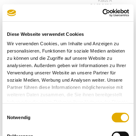
Klaus A
24.02.2026
auf küchen kümper ist absoluter
verlass. manche dinge kann man im
Diese Webseite verwendet Cookies
vorhinein nicht ganz abschätzen.
Wir verwenden Cookies, um Inhalte und Anzeigen zu
man geht mit viel
personalisieren, Funktionen für soziale Medien anbieten
vertrauensvorschuss in die
zu können und die Zugriffe auf unsere Website zu
beratung. hier wird man nicht
enttäuscht!! alle beteiligten - und
analysieren. Außerdem geben wir Informationen zu Ihrer
dazu zählen auch die fleißigen
Verwendung unserer Website an unsere Partner für
handwerker - haben für ein top
soziale Medien, Werbung und Analysen weiter. Unsere
ergebnis gesorgt!! danke!!
Partner führen diese Informationen möglicherweise mit
weiteren Daten zusammen, die Sie ihnen bereitgestellt
haben oder die sie im Rahmen Ihrer Nutzung der Dienste
Anonymer Kunde
25.01.2026
gesammelt haben.
Einwilligungsauswahl
Notwendig
eine sehr nette und tolle beratung
von frau zinke