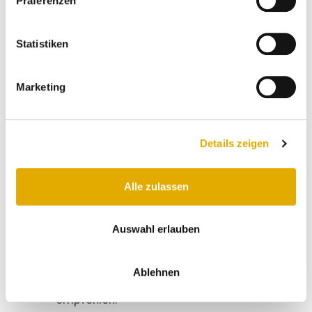
Präferenzen
Anonymer Kunde
Statistiken
12.01.2026
Marketing
super beratung, klasse plannung,
wurde perfekt auf wünsche
eingegangen. würden uns wieder für
küchen kümper entscheiden.
Details zeigen
Sascha K
Alle zulassen
11.01.2026
Auswahl erlauben
es hat alles super geklappt von der
planung bis zum aufbau gab es
keine probleme. küchen kümper
Ablehnen
kann ich ohne einschänkungen
empfehlen.