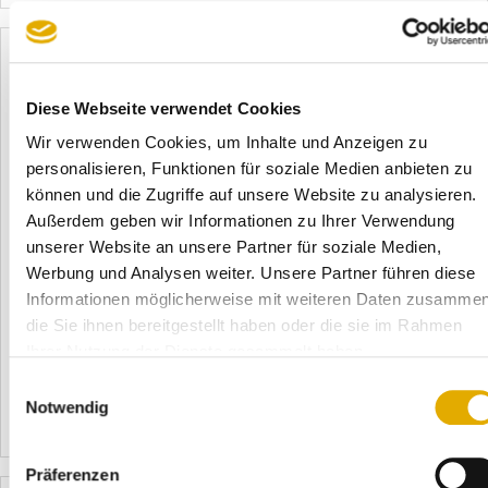
Diese Webseite verwendet Cookies
Wir verwenden Cookies, um Inhalte und Anzeigen zu
personalisieren, Funktionen für soziale Medien anbieten zu
können und die Zugriffe auf unsere Website zu analysieren.
Außerdem geben wir Informationen zu Ihrer Verwendung
09.02.2015
unserer Website an unsere Partner für soziale Medien,
Service-Offensive in der Möbelstadt Sommerlad
Werbung und Analysen weiter. Unsere Partner führen diese
Bekanntes Wohnkaufhaus in Gießen beauftragt
Informationen möglicherweise mit weiteren Daten zusammen
privatwirtschaftliches Institut SERVICE-CHECK mit
die Sie ihnen bereitgestellt haben oder die sie im Rahmen
permanenter Kundenbefragung. Ab Februar setzt die
Ihrer Nutzung der Dienste gesammelt haben.
Möbelstadt Sommerlad konsequent auf stetig steigende
Einwilligungsauswahl
Kundenbegeisterung.
Notwendig
Mehr erfahren
6364
Präferenzen