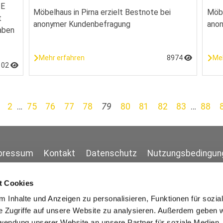
TE
Möbelhaus in Pirna erzielt Bestnote bei
Möbe
t
anonymer Kundenbefragung
ano
aben
Mehr erfahren
8974
Me
102
2
…
75
76
77
78
79
80
81
82
83
…
88
pressum
Kontakt
Datenschutz
Nutzungsbedingun
t Cookies
 Inhalte und Anzeigen zu personalisieren, Funktionen für sozia
e Zugriffe auf unsere Website zu analysieren. Außerdem geben w
rwendung unserer Website an unsere Partner für soziale Medien