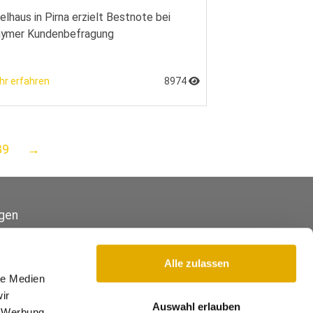
lhaus in Pirna erzielt Bestnote bei
nymer Kundenbefragung
hr erfahren
8974
89
→
gen
Alle zulassen
le Medien
ir
Auswahl erlauben
, Werbung