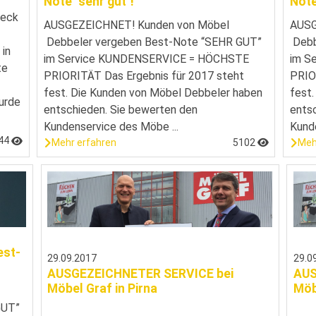
Note "sehr gut"!
Note
heck
AUSGEZEICHNET! Kunden von Möbel
AUSG
Debbeler vergeben Best-Note “SEHR GUT”
Debb
 in
im Service KUNDENSERVICE = HÖCHSTE
im S
te
PRIORITÄT Das Ergebnis für 2017 steht
PRIO
fest. Die Kunden von Möbel Debbeler haben
fest
wurde
entschieden. Sie bewerten den
ents
Kundenservice des Möbe ...
Kunde
44
Mehr erfahren
5102
Meh
est-
29.09.2017
29.0
AUSGEZEICHNETER SERVICE bei
AUS
Möbel Graf in Pirna
Möb
GUT”